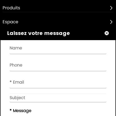
Produits

Espace

Laissez votre message

À propos de

Liens rapides

INFOLETTRE

Veuillez laisser votre message ici, nous vous ferons part de
vos commentaires à temps..
© Copyright - 2010-2019 :
Guangdong AP Tenon Sci.&
Tech. Co., Ltd.
Tous droits réservés
* Message
Plan du site
|
Politique de confidentialité