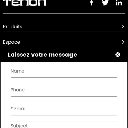



Produits

Espace

Laissez votre message

À propos de

Liens rapides

INFOLETTRE

Veuillez laisser votre message ici, nous vous ferons part de
vos commentaires à temps..