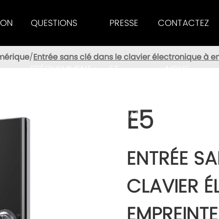
ION
QUESTIONS
PRESSE
CONTACTEZ
umérique
Entrée sans clé dans le clavier électronique à e
FRÉQUEMMENT
ET
- NOUS
E5
POSÉES
MÉDIAS
ENTRÉE SA
CLAVIER É
EMPREINTE