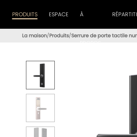
PRODUITS
ESPACE
À
RÉPARTIT
Tenon Smart Lock Offre Aux Utilisateurs D'excellentes Performances
La maison
Produits
Serrure de porte tactile n
PROPOS
DE