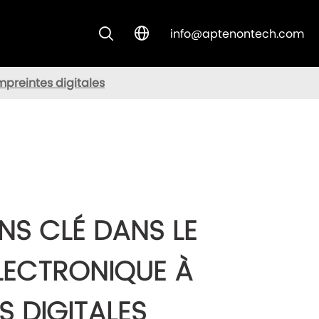
info@aptenontech.com


CUSTOM SOLUTIONS
mpreintes digitales
NS CLÉ DANS LE
LECTRONIQUE À
S DIGITALES