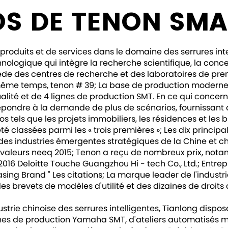
OS DE TENON SMA
produits et de services dans le domaine des serrures inte
logique qui intègre la recherche scientifique, la concep
ède des centres de recherche et des laboratoires de pre
 même temps, tenon # 39; La base de production moderne d
alité et de 4 lignes de production SMT. En ce qui concern
répondre à la demande de plus de scénarios, fournissant a
s tels que les projets immobiliers, les résidences et le
é classées parmi les « trois premières »; Les dix principa
es industries émergentes stratégiques de la Chine et choi
 valeurs neeq 2015; Tenon a reçu de nombreux prix, nota
 2016 Deloitte Touche Guangzhou Hi - tech Co., Ltd.; Entrepr
ing Brand " Les citations; La marque leader de l'industri
es brevets de modèles d'utilité et des dizaines de droits d
ustrie chinoise des serrures intelligentes, Tianlong dis
ignes de production Yamaha SMT, d'ateliers automatisés 