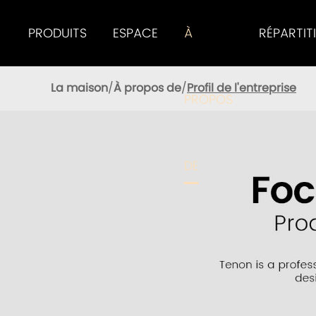
PRODUITS
ESPACE
À
RÉPARTIT
Tenon Smart Lock Offre Aux Utilisateurs D'excellentes Performances
La maison
À propos de
Profil de l'entreprise
PROPOS
DE