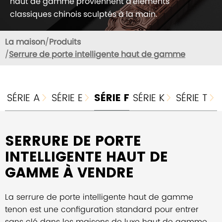
haut de gamme proviennent d'éléments
classiques chinois sculptés à la main.
La maison
Produits
Serrure de porte intelligente haut de gamme
SÉRIE A
SÉRIE E
SÉRIE F
SÉRIE K
SÉRIE T




SERRURE DE PORTE
INTELLIGENTE HAUT DE
GAMME À VENDRE
La serrure de porte intelligente haut de gamme
tenon est une configuration standard pour entrer
sans clé dans les maisons de luxe haut de gamme,